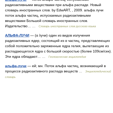
радиоактивными веществами при альфа распаде. Новый
словарь иностранных слов. by EdwART, , 2009. альфа лучи
поток альфа частиц, испускаемых радиоактивными
веществами Большой словарь иностранных слов.
Издательство… …
Словарь иностранных слов русского языка
АЛЬФА-ЛУЧИ
— (α λучи) один из видов излучения
радиоактивных ядер, состоящий из α частиц, представляющих
собой положительно заряженные ядра гелия, вылетающие из
распадающегося ядра с большой скоростью (более 109см/сек).
Эти ядра обладают… …
Геологическая энциклопедия
альфа-лучи
— ей; мн. Поток альфа частиц, возникающий в
процессе радиоактивного распада веществ …
Энциклопедический
словарь