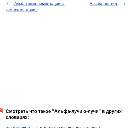
Альфа-комплементация α-
Альфа-пептид
комплементация
Смотреть что такое "Альфа-лучи α-лучи" в других
словарях:
альфа-лучи
— поток альфа частиц, испускаемых