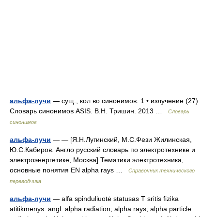
альфа-лучи
— сущ., кол во синонимов: 1 • излучение (27)
Словарь синонимов ASIS. В.Н. Тришин. 2013 …
Словарь
синонимов
альфа-лучи
— — [Я.Н.Лугинский, М.С.Фези Жилинская,
Ю.С.Кабиров. Англо русский словарь по электротехнике и
электроэнергетике, Москва] Тематики электротехника,
основные понятия EN alpha rays …
Справочник технического
переводчика
альфа-лучи
— alfa spinduliuotė statusas T sritis fizika
atitikmenys: angl. alpha radiation; alpha rays; alpha particle