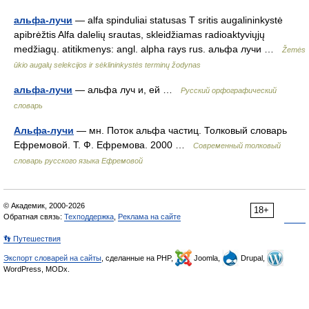
альфа-лучи
— alfa spinduliai statusas T sritis augalininkystė
apibrėžtis Alfa dalelių srautas, skleidžiamas radioaktyviųjų
medžiagų. atitikmenys: angl. alpha rays rus. альфа лучи …
Žemės
ūkio augalų selekcijos ir sėklininkystės terminų žodynas
альфа-лучи
— альфа луч и, ей …
Русский орфографический
словарь
Альфа-лучи
— мн. Поток альфа частиц. Толковый словарь
Ефремовой. Т. Ф. Ефремова. 2000 …
Современный толковый
словарь русского языка Ефремовой
© Академик, 2000-2026
18+
Обратная связь:
Техподдержка
,
Реклама на сайте
👣 Путешествия
Экспорт словарей на сайты
, сделанные на PHP,
Joomla,
Drupal,
WordPress, MODx.