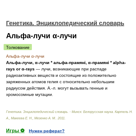
Генетика. Энциклопедический словарь
Альфа-лучи α-лучи
Толкование
Альфа-лучи α-лучи
Альфа-лучи, α-лучи * альфа-прамяні, α-прамяні * alpha-
rays or α-rays
— лучи, возникающие при распаде
радиоактивных веществ и состоящие из положительно
заряженных атомов гелия с относительно небольшим
радиусом действия. А.-л. могут вызывать генные и
хромосомные мутации.
Генетика. Энциклопедический словарь. - Минск: Белорусская наука
.
Картель Н.
А., Макеева Е. Н., Мезенко А. М.
.
2011
.
Игры ⚽
Нужен реферат?