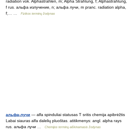
radiation vok. Alphastrahlen, m; Alpha Strahlung, f; Alphastrahlung,
f rus. альфа излучение, n; альфа лучи, m pranc. radiation alpha,
f;… …
Fizikos terminų žodynas
альфа-лучи
— alfa spinduliai statusas T sritis chemija apibrėžtis
Labai siauras alfa dalelių pluoštas. atitikmenys: angl. alpha rays
rus. альфа лучи …
Chemijos terminų aiškinamasis žodynas